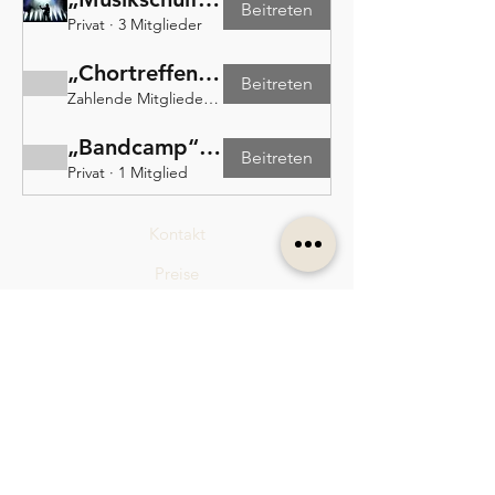
Beitreten
Privat
·
3 Mitglieder
„Chortreffen“-Gruppe
Beitreten
Zahlende Mitglieder
·
1 Mitglied
„Bandcamp“-Gruppe
Beitreten
Privat
·
1 Mitglied
Kontakt
Preise
SoundArt Punkte
Zeitungsartikel
LehrerIn werden
Kooperationspartner
Datenschutz