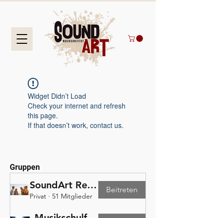
Widget Didn’t Load
Check your internet and refresh
this page.
If that doesn’t work, contact us.
Gruppen
SoundArt Release Gruppe
Beitreten
Privat
·
51 Mitglieder
„Musikschulfeier 2022“-Gruppe