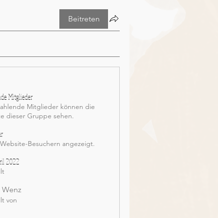
Beitreten
de Mitglieder
ahlende Mitglieder können die
te dieser Gruppe sehen.
ar
 Website-Besuchern angezeigt.
ril 2022
lt
x Wenz
llt von