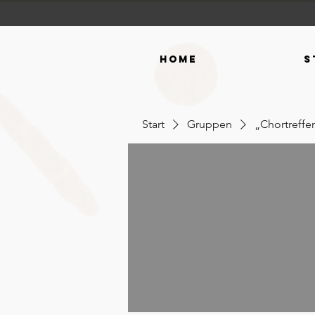
Home
S
Start
Gruppen
„Chortreff