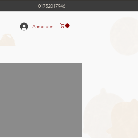
01752017946
Anmelden