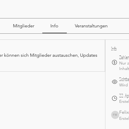
Mitglieder
Info
Veranstaltungen
Info
r können sich Mitglieder austauschen, Updates 
Zahlen
Nur z
Inhal
Sichtb
Wird
22. Ap
Erstel
Feli
Erste
Felix Wenz