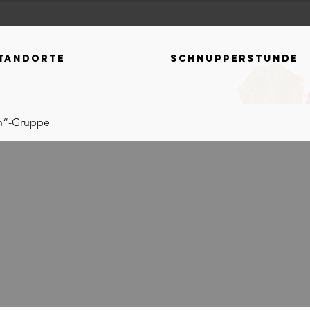
tandorte
Schnupperstunde
en“-Gruppe