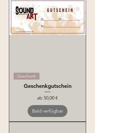
Geschenk
Geschenkgutschein
Sale-Preis
ab
50,00 €
Bald verfügbar