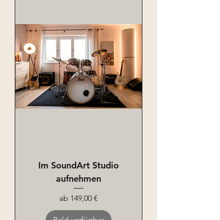
Im SoundArt Studio
aufnehmen
Sale-Preis
ab
149,00 €
Bald verfügbar