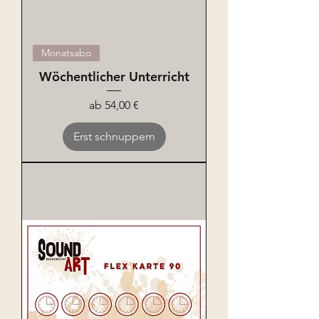
Monatsabo
Wöchentlicher Unterricht
Sale-Preis
ab
54,00 €
Erst schnuppern