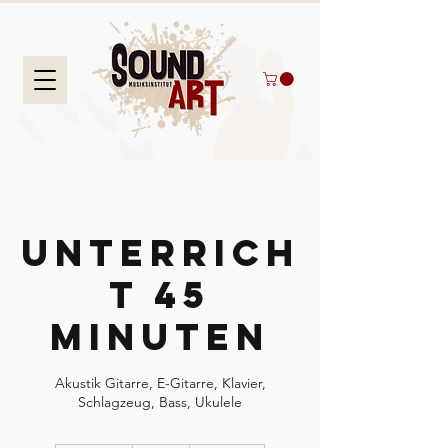
Unterrich
t 45
Minuten
Akustik Gitarre, E-Gitarre, Klavier,
Schlagzeug, Bass, Ukulele