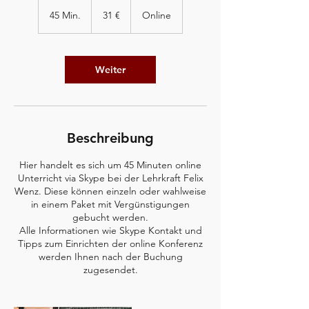
31
Euro
45 Min.
4
31 €
Online
5
M
i
n
Weiter
.
Beschreibung
Hier handelt es sich um 45 Minuten online
Unterricht via Skype bei der Lehrkraft Felix
Wenz. Diese können einzeln oder wahlweise
in einem Paket mit Vergünstigungen
gebucht werden.
Alle Informationen wie Skype Kontakt und
Tipps zum Einrichten der online Konferenz
werden Ihnen nach der Buchung
zugesendet.