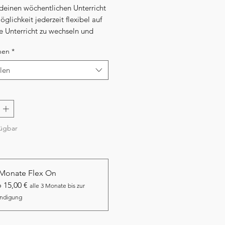
einen wöchentlichen Unterricht
glichkeit jederzeit flexibel auf
e Unterricht zu wechseln und
rück
nen
*
len
fügbar
 Monate Flex On
 15,00 €
alle 3 Monate bis zur
ndigung