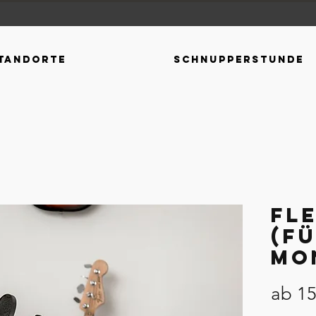
tandorte
Schnupperstunde
Fl
(fü
Mo
ab
15