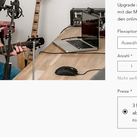
Upgrade d
mit der Mö
den onlin
wieder zu
Flexoptio
Auswäh
Anzahl
*
Nicht ver
Preise
*
3
ab
Kü