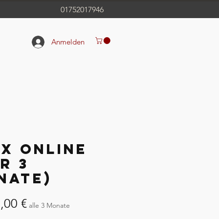
01752017946
Anmelden
ex online
r 3
nate)
Sale-
,00 €
alle 3 Monate
Preis