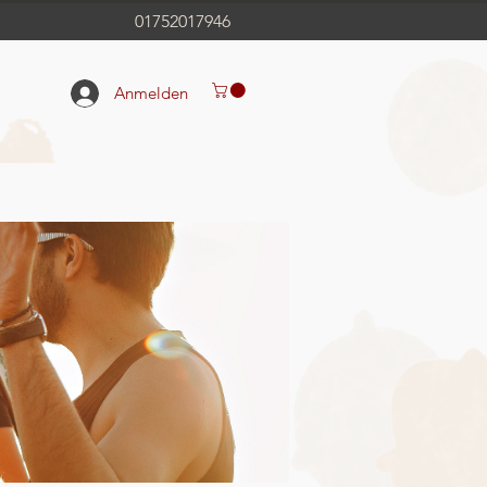
01752017946
Anmelden