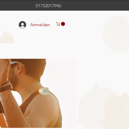
01752017946
Anmelden