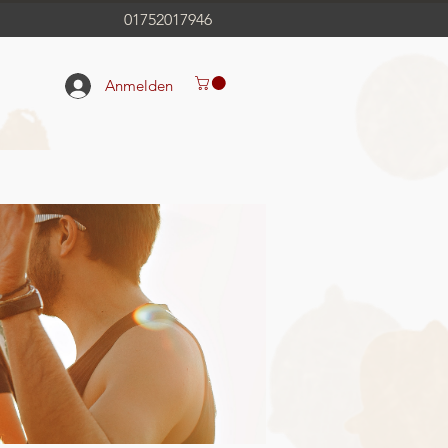
01752017946
Anmelden