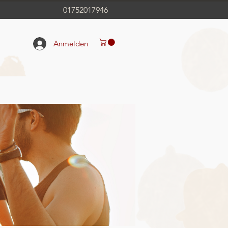
01752017946
Anmelden