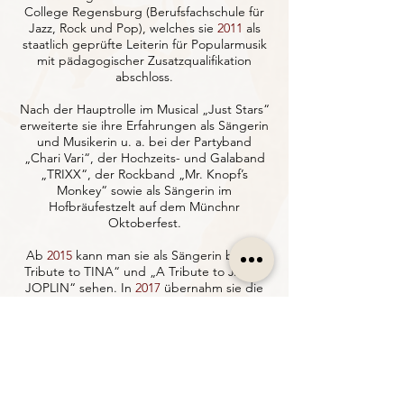
College Regensburg (Berufsfachschule für
Jazz, Rock und Pop), welches sie
2011
als
staatlich geprüfte Leiterin für Popularmusik
mit pädagogischer Zusatzqualifikation
abschloss.
Nach der Hauptrolle im Musical „Just Stars“
erweiterte sie ihre Erfahrungen als Sängerin
und Musikerin u. a. bei der Partyband
„Chari Vari“, der Hochzeits- und Galaband
„TRIXX“, der Rockband „Mr. Knopf’s
Monkey“ sowie als Sängerin im
Hofbräufestzelt auf dem Münchnr
Oktoberfest.
Ab
2015
kann man sie als Sängerin bei „A
Tribute to TINA“ und „A Tribute to JANIS
JOPLIN“ sehen. In
2017
übernahm sie die
musikalische Leitung der Combo von „Alois
Altmann und seine Isarspatzen”.
Seit
2018
ist sie ein fester und wichtiger
Bestandteil als Gesangs- und
Gitarrenlehrerin im Musikinstitut Sound
Art.